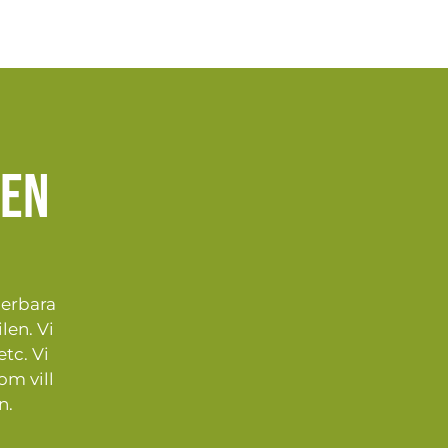
jen
derbara
len. Vi
etc. Vi
om vill
n.