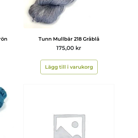
rön
Tunn Mullbär 218 Gråblå
175,00
kr
Lägg till i varukorg