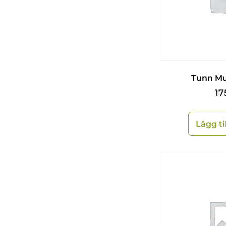
Tunn Mul
17
Lägg ti