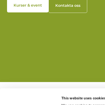
Kurser & event
Kontakta oss
This website uses cookie
Adress:
Kyrkoled 8, 227 28 Lu