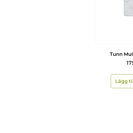
Tunn Mul
17
Lägg ti