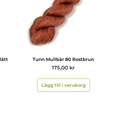
lått
Tunn Mullbär 80 Rostbrun
175,00
kr
Lägg till i varukorg