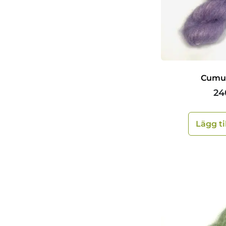
Cumul
24
Lägg ti