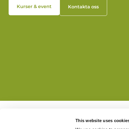
Kurser & event
Kontakta oss
This website uses cookie
Adress:
Kyrkoled 8, 227 28 Lu