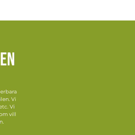
jen
derbara
len. Vi
etc. Vi
om vill
n.