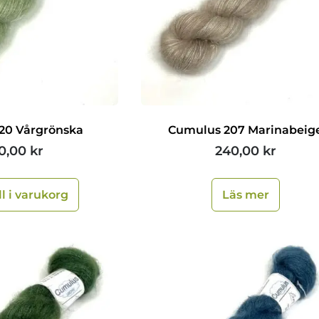
20 Vårgrönska
Cumulus 207 Marinabeig
0,00
kr
240,00
kr
ll i varukorg
Läs mer