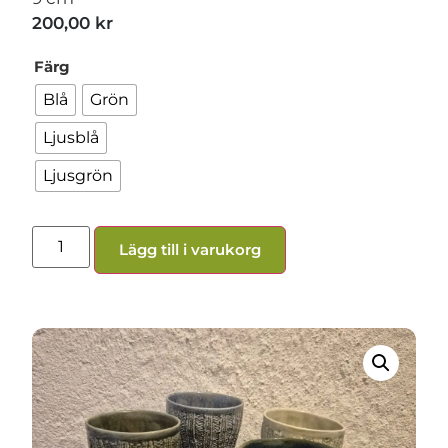
200,00
kr
Färg
Blå
Grön
Ljusblå
Ljusgrön
Lägg till i varukorg