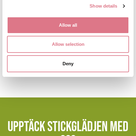
Show details
Merinoull 75%/Nylon
25% – Ofärgat
120,00
kr
Allow all
Lägg till i
Allow selection
varukorg
Deny
Upptäck stickglädjen med