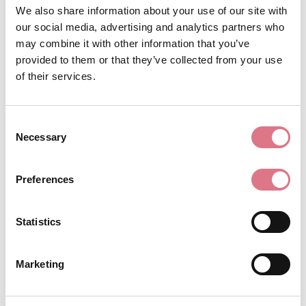
We also share information about your use of our site with
our social media, advertising and analytics partners who
Kallfärger –
Merinoull 75% /
may combine it with other information that you’ve
Tilläggskit
Mullbärssilke 25% –
provided to them or that they’ve collected from your use
Ofärgat
185,00
kr
of their services.
160,00
kr
Lägg till i
Consent
Lägg till i
varukorg
Necessary
Selection
varukorg
Preferences
Statistics
Marketing