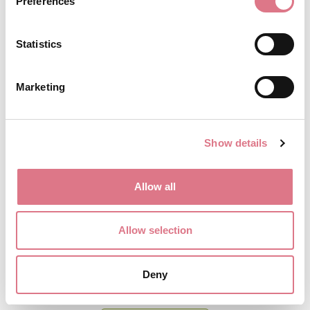
Preferences
Statistics
Marketing
Show details
Allow all
Allow selection
Retro2 57 Gul
Deny
175,00
kr