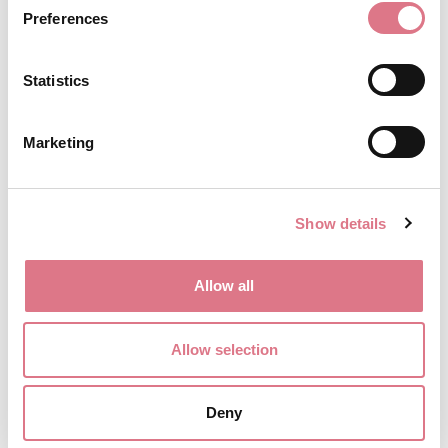
Preferences
Statistics
Marketing
Show details
Allow all
Allow selection
Deny
Retro2 20 Vårgrönska