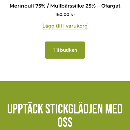
Merinoull 75% / Mullbärssilke 25% – Ofärgat
160,00
kr
Lägg till i varukorg
Till butiken
Upptäck stickglädjen med
oss