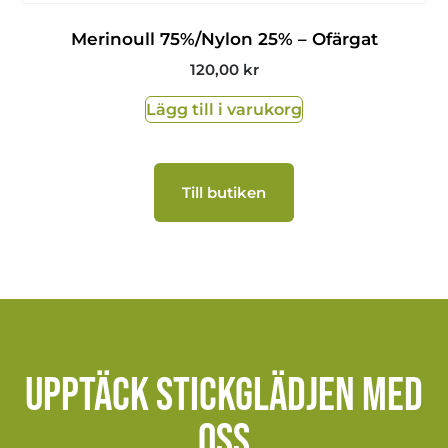
Merinoull 75%/Nylon 25% – Ofärgat
120,00
kr
Lägg till i varukorg
Till butiken
Upptäck stickglädjen med
oss