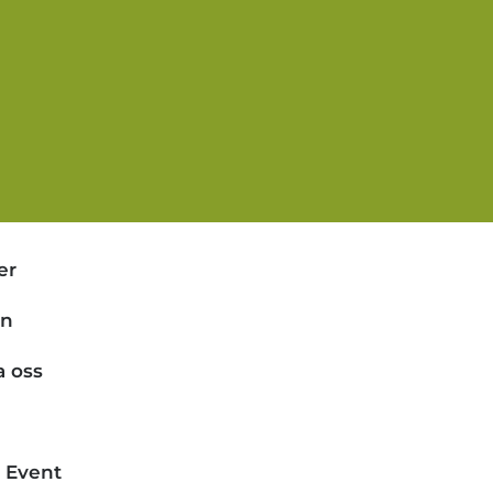
er
en
a oss
& Event