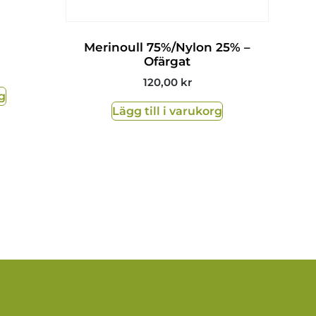
Merinoull 75%/Nylon 25% –
Ofärgat
120,00
kr
g
Lägg till i varukorg