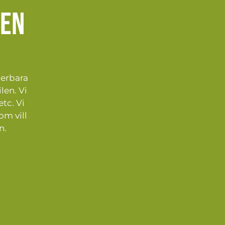
jen
derbara
len. Vi
etc. Vi
om vill
n.