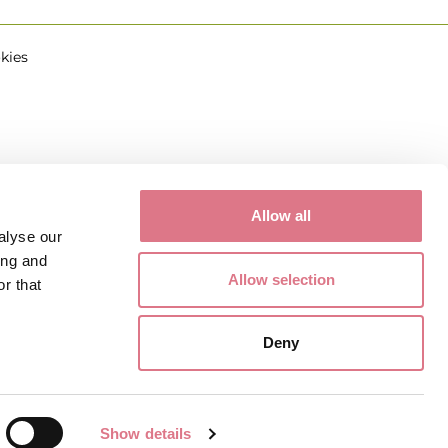
kies
Allow all
alyse our
ing and
Allow selection
r that
Deny
Show details