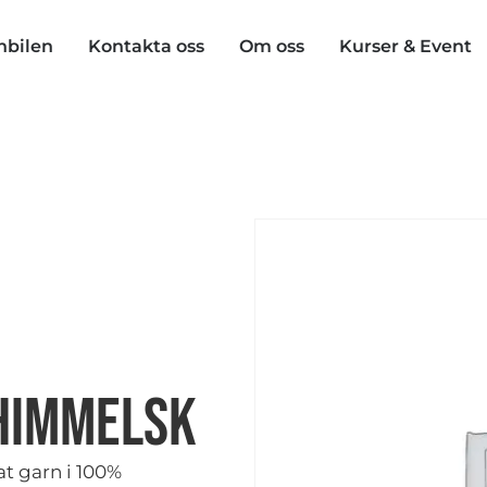
nbilen
Kontakta oss
Om oss
Kurser & Event
Himmelsk
at garn i 100%